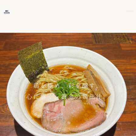
鶏を極め、彩を醸す。
心に響く、黄金の鶏出汁。